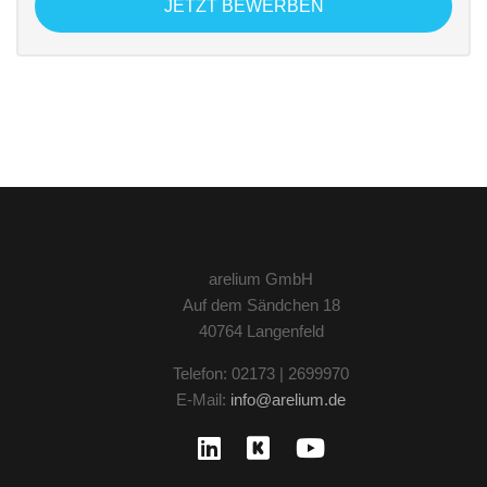
JETZT BEWERBEN
arelium GmbH
Auf dem Sändchen 18
40764 Langenfeld
Telefon: 02173 | 2699970
E-Mail:
info@arelium.de