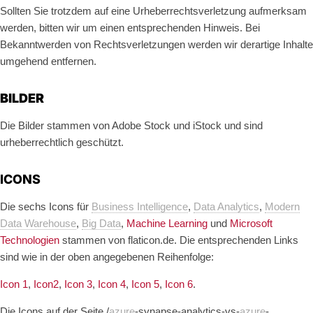
Sollten Sie trotzdem auf eine Urheberrechtsverletzung aufmerksam
werden, bitten wir um einen entsprechenden Hinweis. Bei
Bekanntwerden von Rechtsverletzungen werden wir derartige Inhalte
umgehend entfernen.
BILDER
Die Bilder stammen von Adobe Stock und iStock und sind
urheberrechtlich geschützt.
ICONS
Die sechs Icons für
Business Intelligence
,
Data Analytics
,
Modern
Data Warehouse
,
Big Data
,
Machine Learning
und
Microsoft
Technologien
stammen von flaticon.de. Die entsprechenden Links
sind wie in der oben angegebenen Reihenfolge:
Icon 1
,
Icon2
,
Icon 3
,
Icon 4
,
Icon 5
,
Icon 6
.
Die Icons auf der Seite /
azure
-synapse-analytics-vs-
azure
-