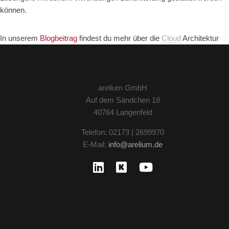
können.
In unserem
Blogbeitrag
findest du mehr über die
Cloud
Architektur
arelium GmbH
Auf dem Sändchen 18
40764 Langenfeld
Telefon: 02173 | 2699970
E-Mail:
info@arelium.de