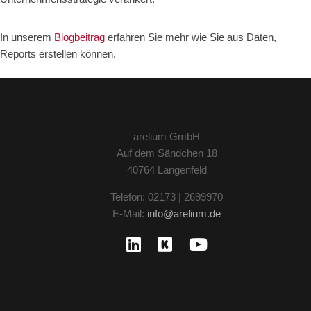
In unserem
Blogbeitrag
erfahren Sie mehr wie Sie aus Daten,
Reports erstellen können.
arelium GmbH
Auf dem Sändchen 18
40764 Langenfeld
Telefon: 02173 | 2699970
E-Mail:
info@arelium.de