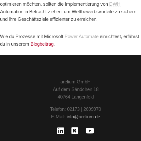
optimieren möchten, sollten die Implementierung von
DWH
Automation in Betracht ziehen, um Wettbewerbsvorteile zu sichern
und ihre Geschäftsziele effizienter zu erreichen.
Wie du Prozesse mit Microsoft
Power Automate
einrichtest, erfährst
du in unserem
Blogbeitrag
.
arelium GmbH
Auf dem Sändchen 18
40764 Langenfeld
Telefon: 02173 | 2699970
E-Mail:
info@arelium.de