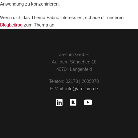
Anwendung zu konzentrieren.
Wenn dich das Thema Fabric interessiert, schaue dir unseren
Blogbeitrag
zum Thema an.
arelium GmbH
Auf dem Sändchen 18
40764 Langenfeld
Telefon: 02173 | 2699970
E-Mail:
info@arelium.de