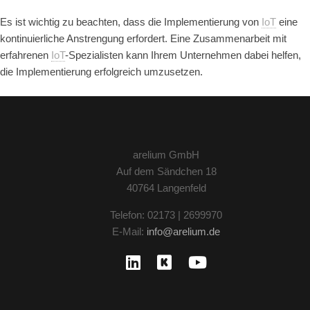
Es ist wichtig zu beachten, dass die Implementierung von
IoT
eine
kontinuierliche Anstrengung erfordert. Eine Zusammenarbeit mit
erfahrenen
IoT
-Spezialisten kann Ihrem Unternehmen dabei helfen,
die Implementierung erfolgreich umzusetzen.
arelium GmbH
Auf dem Sändchen 18
40764 Langenfeld
Telefon: 02173 | 2699970
E-Mail:
info@arelium.de