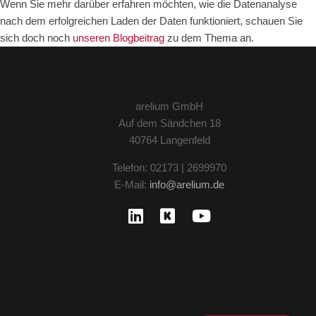
Wenn Sie mehr darüber erfahren möchten, wie die Datenanalyse
nach dem erfolgreichen Laden der Daten funktioniert, schauen Sie
sich doch noch
unseren Blogbeitrag
zu dem Thema an.
arelium GmbH
Auf dem Sändchen 18
40764 Langenfeld
Telefon: 02173 | 2699970
E-Mail:
info@arelium.de