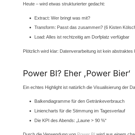
Heute – wird etwas strukturierter gedacht:
Extract:
Wer bringt was mit?
Transform:
Passt das zusammen? (6 Kisten Kölsch, 
Load:
Alles ist rechtzeitig am Dorfplatz verfügbar
Plötzlich wird klar: Datenverarbeitung ist kein abstraktes 
Power BI? Eher ,Power Bier‘
Ein echtes Highlight ist natürlich die Visualisierung der D
Balkendiagramme für den Getränkeverbrauch
Liniencharts für die Stimmung im Tagesverlauf
Die KPI des Abends: „Laune > 90 %“
Durch die Verwendung von
Power BI
wird aus einem chao