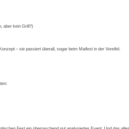
aber kein Grill?)
Konzept – sie passiert überall, sogar beim Maifest in der Voreifel.
aten:
tischen Fest ein überraschend gut analysiertes Event. Und das alle