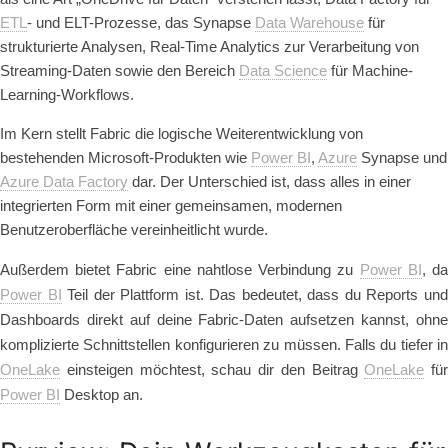
ETL
- und ELT-Prozesse, das Synapse
Data Warehouse
für
strukturierte Analysen, Real-Time Analytics zur Verarbeitung von
Streaming-Daten sowie den Bereich
Data Science
für Machine-
Learning-Workflows.
Im Kern stellt Fabric die logische Weiterentwicklung von
bestehenden Microsoft-Produkten wie
Power BI
,
Azure
Synapse und
Azure Data Factory
dar. Der Unterschied ist, dass alles in einer
integrierten Form mit einer gemeinsamen, modernen
Benutzeroberfläche vereinheitlicht wurde.
Außerdem bietet Fabric eine nahtlose Verbindung zu
Power BI
, d
Power BI
Teil der Plattform ist. Das bedeutet, dass du Reports un
Dashboards direkt auf deine Fabric-Daten aufsetzen kannst, ohne
komplizierte Schnittstellen konfigurieren zu müssen. Falls du tiefer in
OneLake
einsteigen möchtest, schau dir den Beitrag
OneLake
für
Power BI
Desktop an.