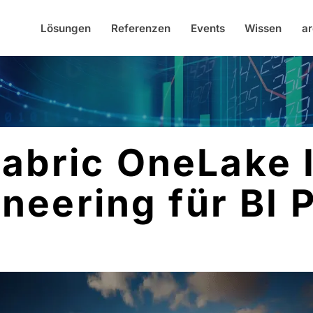
Lösungen
Referenzen
Events
Wissen
ar
Fabric OneLake I
neering für BI 