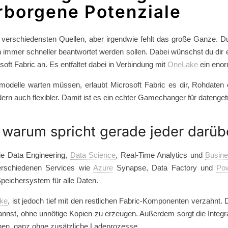
erborgene Potenziale
rschiedensten Quellen, aber irgendwie fehlt das große Ganze. D
 immer schneller beantwortet werden sollen. Dabei wünschst du dir 
ft Fabric an. Es entfaltet dabei in Verbindung mit
OneLake
ein enor
nmodelle warten müssen, erlaubt Microsoft Fabric es dir, Rohdaten e
ondern auch flexibler. Damit ist es ein echter Gamechanger für dateng
d warum spricht gerade jeder darüb
 die Data Engineering,
Data Science
, Real-Time Analytics und
Busine
erschiedenen Services wie
Azure
Synapse, Data Factory und
Po
Speichersystem für alle Daten.
ake
, ist jedoch tief mit den restlichen Fabric-Komponenten verzahnt
annst, ohne unnötige Kopien zu erzeugen. Außerdem sorgt die Integr
nnen, ganz ohne zusätzliche Ladeprozesse.