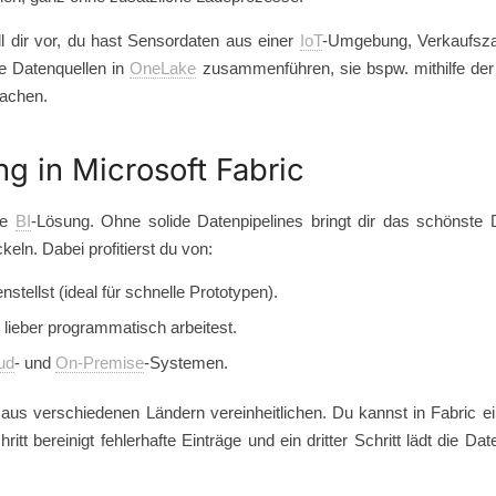
ell dir vor, du hast Sensordaten aus einer
IoT
-Umgebung, Verkaufsz
se Datenquellen in
OneLake
zusammenführen, sie bspw. mithilfe der
machen.
ng in Microsoft Fabric
ge
BI
-Lösung. Ohne solide Datenpipelines bringt dir das schönste
keln. Dabei profitierst du von:
tellst (ideal für schnelle Prototypen).
ieber programmatisch arbeitest.
ud
- und
On-Premise
-Systemen.
 verschiedenen Ländern vereinheitlichen. Du kannst in Fabric einen
ritt bereinigt fehlerhafte Einträge und ein dritter Schritt lädt die