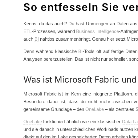
So entfesseln Sie v
Kennst du das auch? Du hast Unmengen an Daten aus ve
ETL
-Prozessen, während
Business Intelligence
-Anfragen
auch
BI
nahtlos zusammenbringt. Genau hier setzt Microso
Denn während klassische
BI
-Tools oft auf fertige Date
Analysen bereitzustellen. Das ist nicht nur schneller, s
Was ist Microsoft Fabric un
Microsoft Fabric ist im Kern eine integrierte Plattform,
Besondere dabei ist, dass du nicht mehr zwischen v
gemeinsame Grundlage – den
OneLake
– als zentrales 
OneLake
funktioniert ähnlich wie ein klassischer
Data L
und sie danach in unterschiedlichen Workloads nutzen k
direkt auf den im Lake gespeicherten Daten arbeiten kö