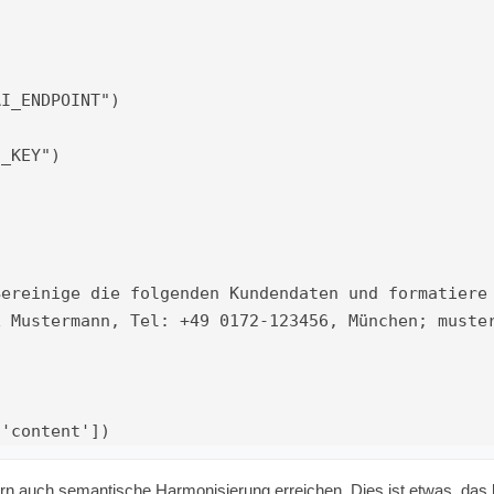
I_ENDPOINT")

_KEY")



dern auch semantische Harmonisierung erreichen. Dies ist etwas, das