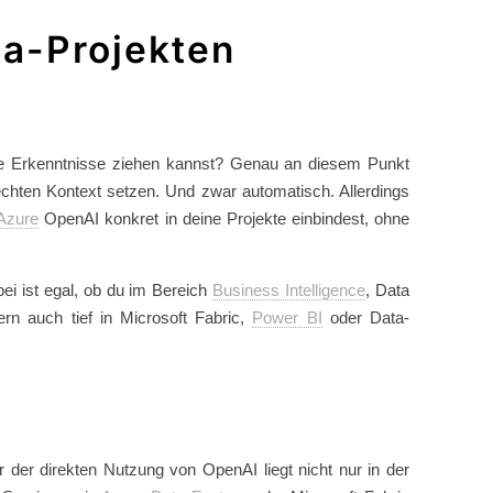
ta-Projekten
are Erkenntnisse ziehen kannst? Genau an diesem Punkt
echten Kontext setzen. Und zwar automatisch. Allerdings
Azure
OpenAI konkret in deine Projekte einbindest, ohne
bei ist egal, ob du im Bereich
Business Intelligence
, Data
rn auch tief in Microsoft Fabric,
Power BI
oder Data-
er direkten Nutzung von OpenAI liegt nicht nur in der