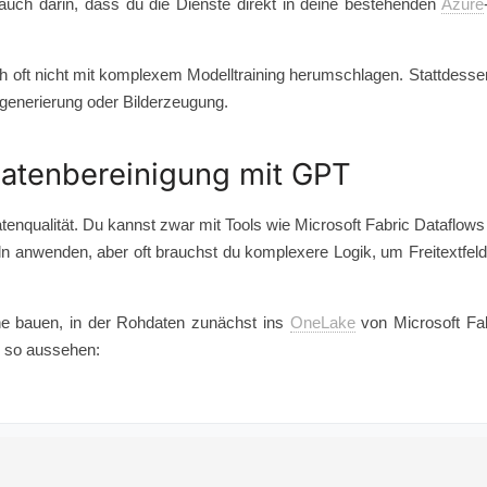
uch darin, dass du die Dienste direkt in deine bestehenden
Azure
oft nicht mit komplexem Modelltraining herumschlagen. Stattdessen
degenerierung oder Bilderzeugung.
Datenbereinigung mit GPT
atenqualität. Du kannst zwar mit Tools wie Microsoft Fabric Dataflow
n anwenden, aber oft brauchst du komplexere Logik, um Freitextfeld
ne bauen, in der Rohdaten zunächst ins
OneLake
von Microsoft Fa
 so aussehen: