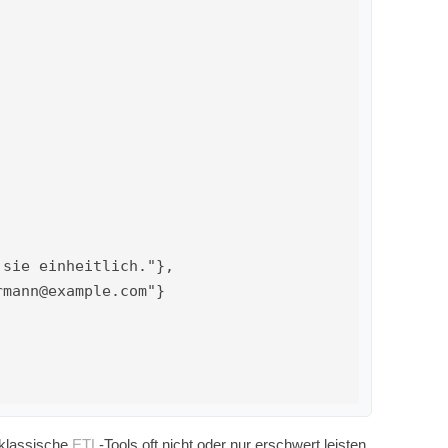
 klassische
ETL
-Tools oft nicht oder nur erschwert leisten.