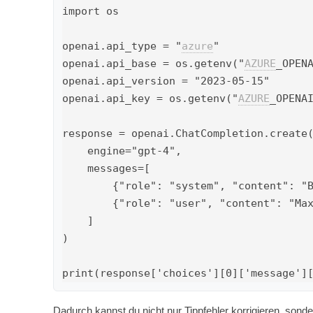
import os

openai.api_type = "
azure
"

openai.api_base = os.getenv("
AZURE
_OPENA
openai.api_version = "2023-05-15"

openai.api_key = os.getenv("
AZURE
_OPENAI
response = openai.ChatCompletion.create(
    engine="gpt-4",

    messages=[

        {"role": "system", "content": "Bereinige die folgenden Kundendaten und formatiere sie einheitlich."},

        {"role": "user", "content": "Max Mustermann, Tel: +49 0172-123456, München; mustermann@example.com"}

    ]

)

Dadurch kannst du nicht nur Tippfehler korrigieren, son